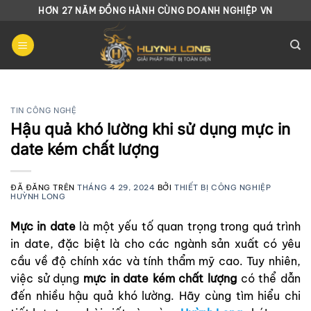
Chuyển
HƠN 27 NĂM ĐỒNG HÀNH CÙNG DOANH NGHIỆP VN
đến
nội
dung
TIN CÔNG NGHỆ
Hậu quả khó lường khi sử dụng mực in
date kém chất lượng
ĐÃ ĐĂNG TRÊN
THÁNG 4 29, 2024
BỞI
THIẾT BỊ CÔNG NGHIỆP
HUỲNH LONG
Mực in date
là một yếu tố quan trọng trong quá trình
in date, đặc biệt là cho các ngành sản xuất có yêu
cầu về độ chính xác và tính thẩm mỹ cao. Tuy nhiên,
việc sử dụng
mực in date kém chất lượng
có thể dẫn
đến nhiều hậu quả khó lường. Hãy cùng tìm hiểu chi