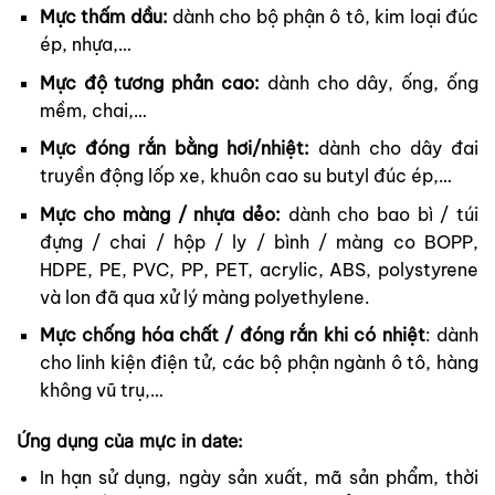
Mực thấm dầu:
dành cho bộ phận ô tô, kim loại đúc
ép, nhựa,…
Mực độ tương phản cao:
dành cho dây, ống, ống
mềm, chai,…
Mực đóng rắn bằng hơi/nhiệt:
dành cho dây đai
truyền động lốp xe, khuôn cao su butyl đúc ép,…
Mực cho màng / nhựa dẻo:
dành cho bao bì / túi
đựng / chai / hộp / ly / bình / màng co BOPP,
HDPE, PE, PVC, PP, PET, acrylic, ABS, polystyrene
và lon đã qua xử lý màng polyethylene.
Mực chống hóa chất / đóng rắn khi có nhiệt
: dành
cho linh kiện điện tử, các bộ phận ngành ô tô, hàng
không vũ trụ,…
Ứng dụng của mực in date:
In hạn sử dụng, ngày sản xuất, mã sản phẩm, thời