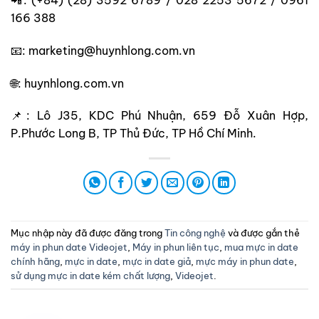
166 388
📧: marketing@huynhlong.com.vn
🌐: huynhlong.com.vn
📌: Lô J35, KDC Phú Nhuận, 659 Đỗ Xuân Hợp,
P.Phước Long B, TP Thủ Đức, TP Hồ Chí Minh.
Mục nhập này đã được đăng trong
Tin công nghệ
và được gắn thẻ
máy in phun date Videojet
,
Máy in phun liên tục
,
mua mực in date
chính hãng
,
mực in date
,
mực in date giả
,
mực máy in phun date
,
sử dụng mực in date kém chất lượng
,
Videojet
.