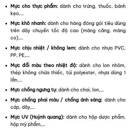
Mực cho thực phẩm:
dành cho trứng, thuốc, bánh
kẹo,…
Mực khô nhanh:
dành cho hàng đóng gói tiêu dùng
trên dây chuyền tốc độ cao (màng căng, màng
co),…
Mực chịu nhiệt / không lem:
dành cho nhựa PVC,
PP, PE,…
Mực đổi màu theo nhiệt độ:
dành cho lon nhôm,
thép không chứa thiếc, túi polyester, nhựa dùng 1
lần,…
Mực chống ngưng tụ:
dành cho chai, lon,…
Mực chống phai màu / chống ánh sáng:
dành cho
cáp, dây,…
Mực UV (Huỳnh quang):
dành cho hộp dược phẩm,
hộp mỹ phẩm,…