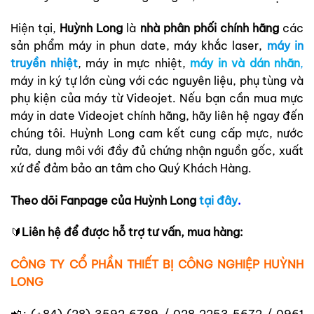
Hiện tại,
Huỳnh Long
là
nhà phân phối chính hãng
các
sản phẩm máy in phun date, máy khắc laser,
máy in
truyền nhiệt
, máy in mực nhiệt,
máy in và dán nhãn
,
máy in ký tự lớn cùng với các nguyên liệu, phụ tùng và
phụ kiện của máy từ Videojet. Nếu bạn cần mua mực
máy in date Videojet chính hãng, hãy liên hệ ngay đến
chúng tôi. Huỳnh Long cam kết cung cấp mực, nước
rửa, dung môi với đầy đủ chứng nhận nguồn gốc, xuất
xứ để đảm bảo an tâm cho Quý Khách Hàng.
Theo dõi Fanpage của Huỳnh Long
tại đây
.
🔰
Liên hệ để được hỗ trợ tư vấn, mua hàng:
CÔNG TY CỔ PHẦN THIẾT BỊ CÔNG NGHIỆP HUỲNH
LONG
📲: (+84) (28) 3592 6789 / 028 2253 5672 / 0961