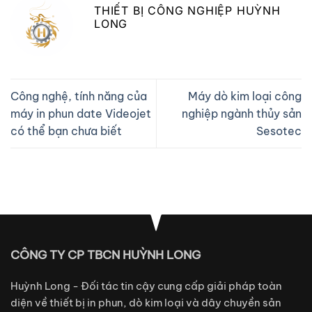
THIẾT BỊ CÔNG NGHIỆP HUỲNH
LONG
Công nghệ, tính năng của
Máy dò kim loại công
máy in phun date Videojet
nghiệp ngành thủy sản
có thể bạn chưa biết
Sesotec
CÔNG TY CP TBCN HUỲNH LONG
Huỳnh Long - Đối tác tin cậy cung cấp giải pháp toàn
diện về thiết bị in phun, dò kim loại và dây chuyền sản