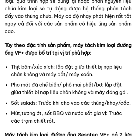
loại, quá trình nạp sẽ dừng lại hoặc phân nguyên liệu
chứa kim loại sẽ tự động được hệ thống phân tách
đẩy vào thùng chứa. Máy có độ nhạy phát hiện rất tốt
ngay cả đối với các sản phẩm có hiệu ứng sản phẩm
cao.
Tùy theo đặc tính sản phẩm, máy tách kim loại đường
ống VF+ được bố trí tại vị trí phù hợp:
Thịt băm/xúc xích: lắp đặt giữa thiết bị nạp liệu
chân không và máy cắt/ máy xoắn.
Pho mát đã chế biến/ phô mai phết/bơ: lắp đặt
giữa thiết bị nạp liệu chân không và máy đóng gói.
Sốt salads: Trước khi cho vào các thùng/khay/cốc.
Mứt,tương ớt, sốt BBQ và nước sốt gia vị: Trước
các trạm chiết rót.
Máy tách kim loại đường ống Sesotec VF+ có 2 lựa