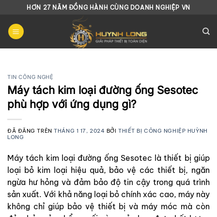
Chuyển
HƠN 27 NĂM ĐỒNG HÀNH CÙNG DOANH NGHIỆP VN
đến
nội
dung
TIN CÔNG NGHỆ
Máy tách kim loại đường ống Sesotec
phù hợp với ứng dụng gì?
ĐÃ ĐĂNG TRÊN
THÁNG 1 17, 2024
BỞI
THIẾT BỊ CÔNG NGHIỆP HUỲNH
LONG
Máy tách kim loại đường ống Sesotec là thiết bị giúp
loại bỏ kim loại hiệu quả, bảo vệ các thiết bị, ngăn
ngừa hư hỏng và đảm bảo độ tin cậy trong quá trình
sản xuất. Với khả năng loại bỏ chính xác cao, máy này
không chỉ giúp bảo vệ thiết bị và máy móc mà còn