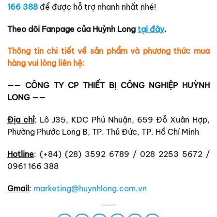
166 388
để được hỗ trợ nhanh nhất nhé!
Theo dõi Fanpage của Huỳnh Long
tại đây
.
Thông tin chi tiết về sản phẩm và phương thức mua
hàng vui lòng liên hệ:
—— CÔNG TY CP THIẾT BỊ CÔNG NGHIỆP HUỲNH
LONG ——
Địa chỉ
: Lô J35, KDC Phú Nhuận, 659 Đỗ Xuân Hợp,
Phường Phước Long B, TP. Thủ Đức, TP. Hồ Chí Minh
Hotline
: (+84) (28) 3592 6789 / 028 2253 5672 /
0961 166 388
Gmail
:
marketing@huynhlong.com.vn