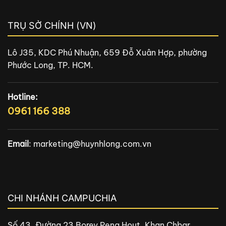
TRỤ SỞ CHÍNH (VN)
Lô J35, KDC Phú Nhuận, 659 Đỗ Xuân Hợp, phường
Phước Long, TP. HCM.
Hotline:
0961 166 388
Email
:
marketing@huynhlong.com.vn
CHI NHÁNH CAMPUCHIA
Số 43, Đường 23 Borey Peng Hout, Khan Chbar