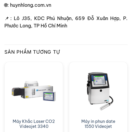
🌐: huynhlong.com.vn
📌: Lô J35, KDC Phú Nhuận, 659 Đỗ Xuân Hợp, P.
Phước Long, TP Hồ Chí Minh
SẢN PHẨM TƯƠNG TỰ
Máy Khắc Laser CO2
Máy in phun date
Videojet 3340
1550 Videojet