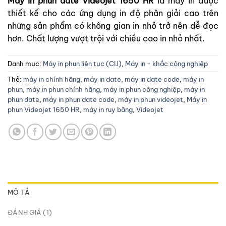
Máy in phun date V
ideojet 1650 HR
là máy in được
dựa trên
thiết kế cho các ứng dụng in độ phân giải cao trên
đánh giá
những sản phẩm có không gian in nhỏ trở nên dễ đọc
hơn. Chất lượng vượt trội với chiều cao in nhỏ nhất.
Danh mục:
Máy in phun liên tục (CIJ)
,
Máy in - khắc công nghiệp
Thẻ:
máy in chính hãng
,
máy in date
,
máy in date code
,
máy in
phun
,
máy in phun chính hãng
,
máy in phun công nghiệp
,
máy in
phun date
,
máy in phun date code
,
máy in phun videojet
,
Máy in
phun Videojet 1650 HR
,
máy in ruy băng
,
Videojet
MÔ TẢ
ĐÁNH GIÁ (1)