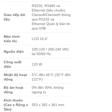
RS232, RS485 và
Ethernet (tiêu chuẩn)
Giao tiếp dữ
Clarisoft/Clarinet® thông
liệu
qua RS232 và
Ethernet Quản lý bản tin
qua USB
Màn hình
LCD 10,4”
hiển thị
100-120 / 200-240 VAC
Nguồn điện
tại 50/60 Hz.
Công suất
120 W
điện
Nhiệt độ hoạt
5°C đến 45°C (32°F đến
động
122°F)
Độ ẩm hoạt
0% đến 90%, không
động
ngưng tụ
Kích thước
(Cao x Rộng x
553 x 382 x 361 mm
Sâu)