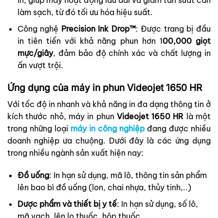
làm sạch, từ đó tối ưu hóa hiệu suất.
Công nghệ
Precision Ink Drop™
: Được trang bị đầu
in tiên tiến với khả năng phun hơn 1
00,000 giọt
mực/giây
, đảm bảo độ chính xác và chất lượng in
ấn vượt trội.
Ứng dụng của máy in phun Videojet 1650 HR
Với tốc độ in nhanh và khả năng in đa dạng thông tin ở
kích thước nhỏ, máy in phun
Videojet 1650 HR
là một
trong những loại
máy in công nghiệp
đang được nhiều
doanh nghiệp ưa chuộng. Dưới đây là các ứng dụng
trong nhiều ngành sản xuất hiện nay:
Đồ uống
: In hạn sử dụng, mã lô, thông tin sản phẩm
lên bao bì đồ uống (lon, chai nhựa, thủy tinh,..)
Dược phẩm và thiết bị y tế
: In hạn sử dụng, số lô,
mã vạch, lên lọ thuốc, hộp thuốc, ….