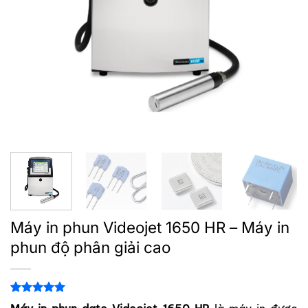
Máy in phun Videojet 1650 HR – Máy in
phun độ phân giải cao
5.00
1
trên 5