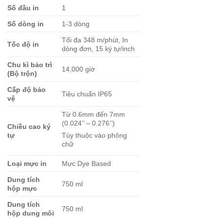
Số đầu in
1
Số dòng in
1-3 dòng
Tối đa 348 m/phút, In
Tốc độ in
dòng đơn, 15 ký tự/inch
Chu kì bảo trì
14,000 giờ
(Bộ trộn)
Cấp độ bảo
Tiêu chuẩn IP65
vệ
Từ 0.6mm đến 7mm
(0.024’’ – 0.276’’)
Chiều cao ký
tự
Tùy thuộc vào phông
chữ
Loại mực in
Mực Dye Based
Dung tích
750 ml
hộp mực
Dung tích
750 ml
hộp dung môi