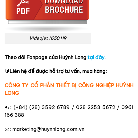
Videojet 1650 HR
Theo dõi Fanpage của Huỳnh Long
tại đây
.
🔰
Liên hệ để được hỗ trợ tư vấn, mua hàng:
CÔNG TY CỔ PHẦN THIẾT BỊ CÔNG NGHIỆP HUỲNH
LONG
📲: (+84) (28) 3592 6789 / 028 2253 5672 / 0961
166 388
📧: marketing@huynhlong.com.vn