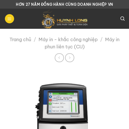
Chuyển
HƠN 27 NĂM ĐỒNG HÀNH CÙNG DOANH NGHIỆP VN
đến
nội
dung
Trang chủ
/
Máy in - khắc công nghiệp
/
Máy in
phun liên tục (CIJ)