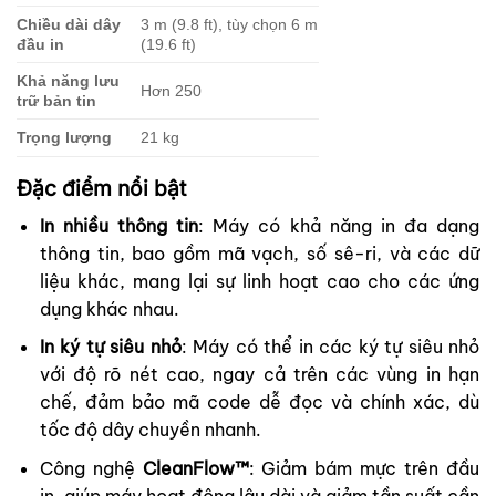
Chiều dài dây
3 m (9.8 ft), tùy chọn 6 m
đầu in
(19.6 ft)
Khả năng lưu
Hơn 250
trữ bản tin
Trọng lượng
21 kg
Đặc điểm nổi bật
In nhiều thông tin
: Máy có khả năng in đa dạng
thông tin, bao gồm mã vạch, số sê-ri, và các dữ
liệu khác, mang lại sự linh hoạt cao cho các ứng
dụng khác nhau.
In ký tự siêu nhỏ
: Máy có thể in các ký tự siêu nhỏ
với độ rõ nét cao, ngay cả trên các vùng in hạn
chế, đảm bảo mã code dễ đọc và chính xác, dù
tốc độ dây chuyền nhanh.
Công nghệ
CleanFlow™
: Giảm bám mực trên đầu
in, giúp máy hoạt động lâu dài và giảm tần suất cần