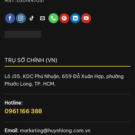
MST: 0301447031
TRỤ SỞ CHÍNH (VN)
Lô J35, KDC Phú Nhuận, 659 Đỗ Xuân Hợp, phường
Phước Long, TP. HCM.
Hotline:
0961 166 388
Email
:
marketing@huynhlong.com.vn