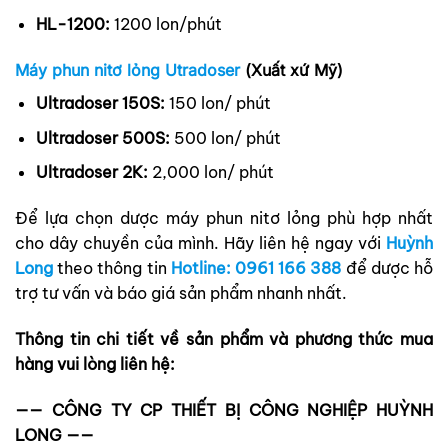
HL-1200:
1200 lon/phút
Máy phun nitơ lỏng Utradoser
(Xuất xứ Mỹ)
Ultradoser 150S:
150 lon/ phút
Ultradoser 500S:
500 lon/ phút
Ultradoser 2K:
2,000 lon/ phút
Để lựa chọn dược máy phun nitơ lỏng phù hợp nhất
cho dây chuyền của mình. Hãy liên hệ ngay với
Huỳnh
Long
theo thông tin
Hotline: 0961 166 388
để dược hỗ
trợ tư vấn và báo giá sản phẩm nhanh nhất.
Thông tin chi tiết về sản phẩm và phương thức mua
hàng vui lòng liên hệ:
—— CÔNG TY CP THIẾT BỊ CÔNG NGHIỆP HUỲNH
LONG ——