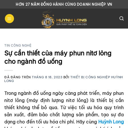
Chuyển
HƠN 27 NĂM ĐỒNG HÀNH CÙNG DOANH NGHIỆP VN
đến
nội
dung
TIN CÔNG NGHỆ
Sự cần thiết của máy phun nitơ lỏng
cho ngành đồ uống
ĐÃ ĐĂNG TRÊN
THÁNG 8 18, 2023
BỞI
THIẾT BỊ CÔNG NGHIỆP HUỲNH
LONG
Trong ngành đồ uống ngày càng phát triển, máy phun
nitơ lỏng (máy định lượng nitơ lỏng) là thiết bị cần
thiết không thể bỏ qua. Từ việc tối ưu hóa quy trình
sản xuất, đảm bảo chất lượng sản phẩm, tạo sự đa
dạng cho đến tối ưu hóa chi phí. Hãy cùng
Huỳnh Long