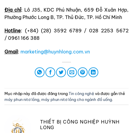
Địa chỉ
: Lô J35, KDC Phú Nhuận, 659 Đỗ Xuân Hợp,
Phường Phước Long B, TP. Thủ Đức, TP. Hồ Chí Minh
Hotline
: (+84) (28) 3592 6789 / 028 2253 5672
/ 0961 166 388
Gmail
:
marketing@huynhlong.com.vn
Mục nhập này đã được đăng trong
Tin công nghệ
và được gắn thẻ
máy phun nitơ lỏng
,
máy phun nitơ lỏng cho ngành đồ uống
.
THIẾT BỊ CÔNG NGHIỆP HUỲNH
LONG