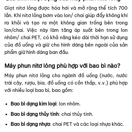
Giọt nitơ lỏng được hóa hơi và mở rộng thể tích 700
lần. Khí nitơ lỏng bơm vào lon/ chai giúp đẩy không khí
ra khỏi và tạo ra một không gian trống bên trong
lon/chai. Việc này làm tăng áp suất bên trong lon
nhôm/ chai PET, có khả năng kéo dài thời hạn sử dụng
của đồ uống và giữ cho hình dáng bên ngoài của sản
phẩm giữ hình dáng ban đầu.
Máy phun nitơ lỏng phù hợp với bao bì nào?
Máy phun nitơ lỏng cho ngành đồ uống (nước, nước
trái cây, rượu, bia, đồ uống có cồn thấp, v.v.) phù hợp
với nhiều loại bao bì, bao gồm:
Bao bì dạng kim loại
: lon nhôm.
Bao bì dạng thủy tinh
: chai thủy tinh.
Bao bì dạng nhựa
: chai PET và các loại nhựa khác.