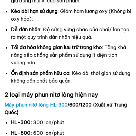
giữ đúng mùi vị của sản phẩm.
Kéo dài hạn sử dụng
: Giảm hàm lượng oxy (Không bị
oxy hóa).
Dễ dán nhãn
: Độ cứng vững chắc của chai/ lon tạo
ra một quy trình dán nhãn hiệu quả.
Tối đa hóa không gian lưu trữ trong kho
: Tăng khả
năng xếp chồng sản phẩm sử dụng ít diện tích
vuông hơn.
Ổn định sản phẩm hữu cơ
: Kéo dài thời gian sử dụng
không cần chất bảo quản.
2 loại máy phun nitơ lỏng hiện nay
Máy phun nitơ lỏng HL-300
/600/1200 (Xuất xứ Trung
Quốc)
HL-300:
300 lon/phút
HL-600:
600 lon/phút