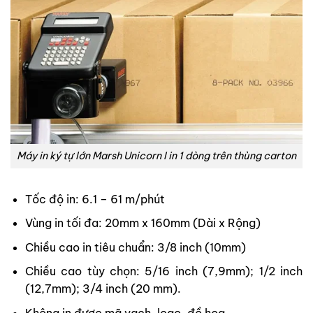
Máy in ký tự lớn Marsh Unicorn I in 1 dòng trên thùng carton
Tốc độ in: 6.1 – 61 m/phút
Vùng in tối đa: 20mm x 160mm (Dài x Rộng)
Chiều cao in tiêu chuẩn: 3/8 inch (10mm)
Chiều cao tùy chọn: 5/16 inch (7,9mm); 1/2 inch
(12,7mm); 3/4 inch (20 mm).
Không in được mã vạch, logo, đồ họa.