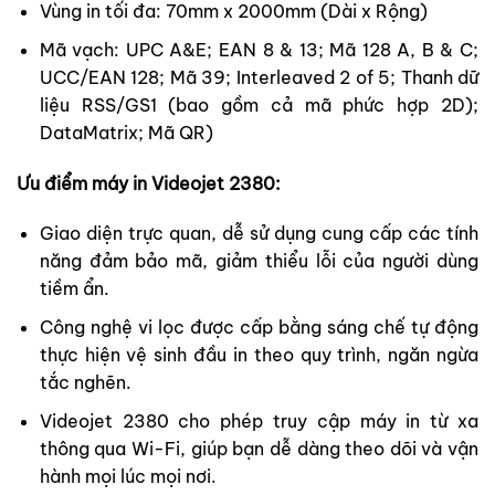
Vùng in tối đa: 70mm x 2000mm (Dài x Rộng)
Mã vạch: UPC A&E; EAN 8 & 13; Mã 128 A, B & C;
UCC/EAN 128; Mã 39; Interleaved 2 of 5; Thanh dữ
liệu RSS/GS1 (bao gồm cả mã phức hợp 2D);
DataMatrix; Mã QR)
Ưu điểm máy in Videojet 2380:
Giao diện trực quan, dễ sử dụng cung cấp các tính
năng đảm bảo mã, giảm thiểu lỗi của người dùng
tiềm ẩn.
Công nghệ vi lọc được cấp bằng sáng chế tự động
thực hiện vệ sinh đầu in theo quy trình, ngăn ngừa
tắc nghẽn.
Videojet 2380 cho phép truy cập máy in từ xa
thông qua Wi-Fi, giúp bạn dễ dàng theo dõi và vận
hành mọi lúc mọi nơi.