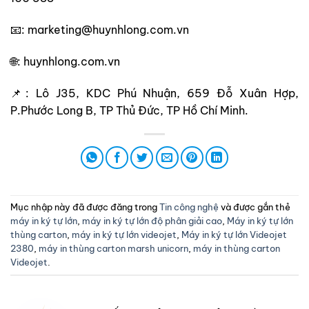
📧: marketing@huynhlong.com.vn
🌐: huynhlong.com.vn
📌: Lô J35, KDC Phú Nhuận, 659 Đỗ Xuân Hợp,
P.Phước Long B, TP Thủ Đức, TP Hồ Chí Minh.
Mục nhập này đã được đăng trong
Tin công nghệ
và được gắn thẻ
máy in ký tự lớn
,
máy in ký tự lớn độ phân giải cao
,
Máy in ký tự lớn
thùng carton
,
máy in ký tự lớn videojet
,
Máy in ký tự lớn Videojet
2380
,
máy in thùng carton marsh unicorn
,
máy in thùng carton
Videojet
.