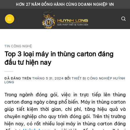
Chuyển
HƠN 27 NĂM ĐỒNG HÀNH CÙNG DOANH NGHIỆP VN
đến
nội
dung
TIN CÔNG NGHỆ
Top 3 loại máy in thùng carton đáng
đầu tư hiện nay
ĐÃ ĐĂNG TRÊN
THÁNG 5 31, 2024
BỞI
THIẾT BỊ CÔNG NGHIỆP HUỲNH
LONG
Trong ngành đóng gói, việc in trực tiếp lên thùng
carton đang ngày càng phổ biến. Máy in thùng carton
giúp tiết kiệm thời gian, chi phí, tăng hiệu quả và
chuyên nghiệp cho quy trình đóng gói. Trên thị trường
hiện nay, có rất nhiều loại máy in thùng carton đáng