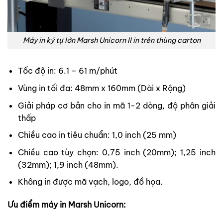
Máy in ký tự lớn Marsh Unicorn II in trên thùng carton
Tốc độ in: 6.1 – 61 m/phút
Vùng in tối đa: 48mm x 160mm (Dài x Rộng)
Giải pháp cơ bản cho in mã 1-2 dòng, độ phân giải
thấp
Chiều cao in tiêu chuẩn: 1,0 inch (25 mm)
Chiều cao tùy chọn: 0,75 inch (20mm); 1,25 inch
(32mm); 1,9 inch (48mm).
Không in được mã vạch, logo, đồ họa.
Ưu điểm máy in Marsh Unicorn: