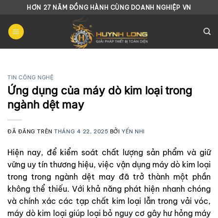
Chuyển
HƠN 27 NĂM ĐỒNG HÀNH CÙNG DOANH NGHIỆP VN
đến
nội
dung
TIN CÔNG NGHỆ
Ứng dụng của máy dò kim loại trong
ngành dệt may
ĐÃ ĐĂNG TRÊN
THÁNG 4 22, 2025
BỞI
YẾN NHI
Hiện nay, để kiểm soát chất lượng sản phẩm và giữ
vững uy tín thương hiệu, việc vận dụng máy dò kim loại
trong trong ngành dệt may đã trở thành một phần
không thể thiếu. Với khả năng phát hiện nhanh chóng
và chính xác các tạp chất kim loại lẫn trong vải vóc,
máy dò kim loại giúp loại bỏ nguy cơ gây hư hỏng máy