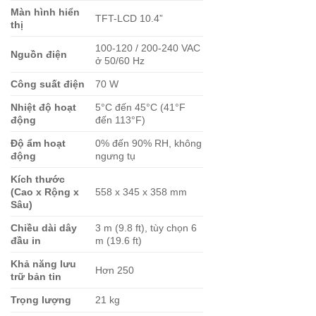
Màn hình hiển
TFT-LCD 10.4”
thị
100-120 / 200-240 VAC
Nguồn điện
ở 50/60 Hz
Công suất điện
70 W
Nhiệt độ hoạt
5°C đến 45°C (41°F
động
đến 113°F)
Độ ẩm hoạt
0% đến 90% RH, không
động
ngưng tụ
Kích thước
(Cao x Rộng x
558 x 345 x 358 mm
Sâu)
Chiều dài dây
3 m (9.8 ft), tùy chọn 6
đầu in
m (19.6 ft)
Khả năng lưu
Hơn 250
trữ bản tin
Trọng lượng
21 kg