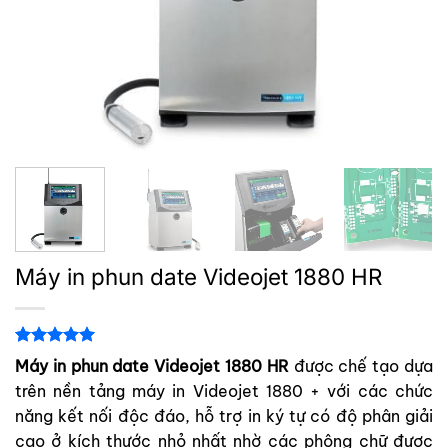
Máy in phun date Videojet 1880 HR
5.00
1
trên 5
Máy in phun date Videojet 1880 HR
được chế tạo dựa
dựa trên
trên nền tảng máy in Videojet 1880 + với các chức
đánh giá
năng kết nối độc đáo, hỗ trợ in ký tự có độ phân giải
cao ở kích thước nhỏ nhất nhờ các phông chữ được