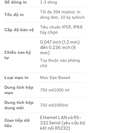
Số dòng in
1-3 dòng
Tối đa 394 m/phút, In
Tốc độ in
dòng đơn, 10 ký tự/inch
5, IP66
Tiêu chuẩn IP5
Cấp độ bảo vệ
tùy chọn
0,047 inch (1,2 mm)
đến 0,236 inch (6
Chiều cao ký
mm)
tự
Tùy thuộc vào phông
chữ
Loại mực in
Mực Dye Based
Dung tích hộp
750 ml/1000 ml
mực
Dung tích hộp
750 ml/1000ml
dung môi
Ethernet LAN và RS-
Giao tiếp dữ
232 Serial (yêu cầu bộ
liệu
kết nối RS232)