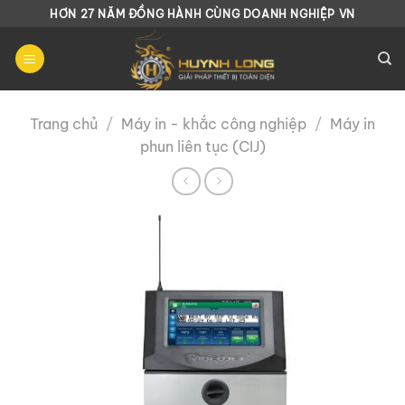
Chuyển
HƠN 27 NĂM ĐỒNG HÀNH CÙNG DOANH NGHIỆP VN
đến
nội
dung
Trang chủ
/
Máy in - khắc công nghiệp
/
Máy in
phun liên tục (CIJ)