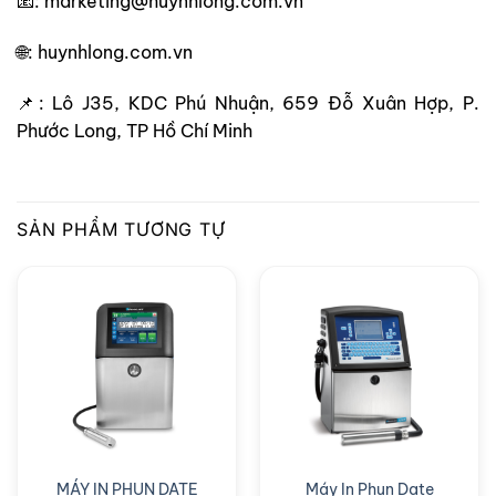
📧: marketing@huynhlong.com.vn
🌐: huynhlong.com.vn
📌: Lô J35, KDC Phú Nhuận, 659 Đỗ Xuân Hợp, P.
Phước Long, TP Hồ Chí Minh
SẢN PHẨM TƯƠNG TỰ
MÁY IN PHUN DATE
Máy In Phun Date