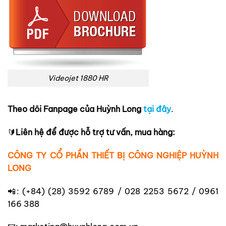
Videojet 1880 HR
Theo dõi Fanpage của Huỳnh Long
tại đây
.
🔰
Liên hệ để được hỗ trợ tư vấn, mua hàng:
CÔNG TY CỔ PHẦN THIẾT BỊ CÔNG NGHIỆP HUỲNH
LONG
📲: (+84) (28) 3592 6789 / 028 2253 5672 / 0961
166 388