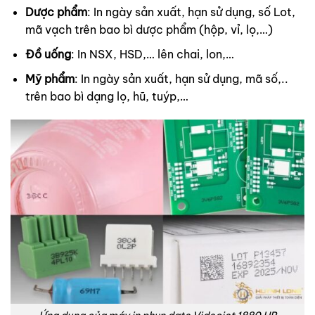
Dược phẩm
: In ngày sản xuất, hạn sử dụng, số Lot,
mã vạch trên bao bì dược phẩm (hộp, vỉ, lọ,…)
Đồ uống
: In NSX, HSD,… lên chai, lon,…
Mỹ phẩm
: In ngày sản xuất, hạn sử dụng, mã số,..
trên bao bì dạng lọ, hũ, tuýp,…