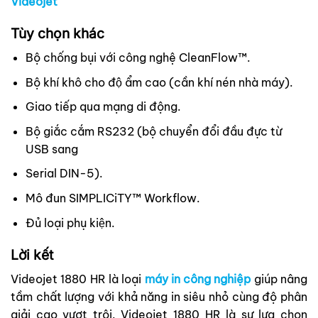
Videojet
Tùy chọn khác
Bộ chống bụi với công nghệ CleanFlow™.
Bộ khí khô cho độ ẩm cao (cần khí nén nhà máy).
Giao tiếp qua mạng di động.
Bộ giắc cắm RS232 (bộ chuyển đổi đầu đực từ
USB sang
Serial DIN-5).
Mô đun SIMPLICiTY™ Workflow.
Đủ loại phụ kiện.
Lời kết
Videojet 1880 HR là loại
máy in công nghiệp
giúp nâng
tầm chất lượng với khả năng in siêu nhỏ cùng độ phân
giải cao vượt trội. Videojet 1880 HR là sự lựa chọn