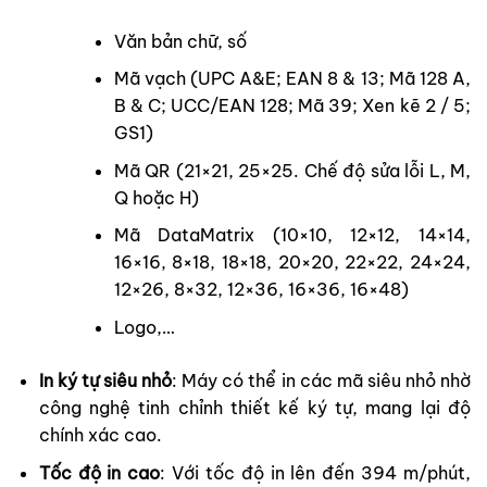
Văn bản chữ, số
Mã vạch (UPC A&E; EAN 8 & 13; Mã 128 A,
B & C; UCC/EAN 128; Mã 39; Xen kẽ 2 / 5;
GS1)
Mã QR (21×21, 25×25. Chế độ sửa lỗi L, M,
Q hoặc H)
Mã DataMatrix (10×10, 12×12, 14×14,
16×16, 8×18, 18×18, 20×20, 22×22, 24×24,
12×26, 8×32, 12×36, 16×36, 16×48)
Logo,…
In ký tự siêu nhỏ
: Máy có thể in các mã siêu nhỏ nhờ
công nghệ tinh chỉnh thiết kế ký tự, mang lại độ
chính xác cao.
Tốc độ in cao
: Với tốc độ in lên đến 394 m/phút,