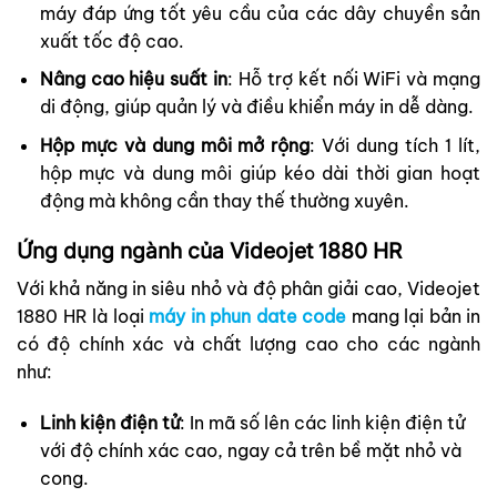
máy đáp ứng tốt yêu cầu của các dây chuyền sản
xuất tốc độ cao.
Nâng cao hiệu suất in
: Hỗ trợ kết nối WiFi và mạng
di động, giúp quản lý và điều khiển máy in dễ dàng.
Hộp mực và dung môi mở rộng
: Với dung tích 1 lít,
hộp mực và dung môi giúp kéo dài thời gian hoạt
động mà không cần thay thế thường xuyên.
Ứng dụng ngành của Videojet 1880 HR
Với khả năng in siêu nhỏ và độ phân giải cao, Videojet
1880 HR là loại
máy in phun date code
mang lại bản in
có độ chính xác và chất lượng cao cho các ngành
như:
Linh kiện điện tử
: In mã số lên các linh kiện điện tử
với độ chính xác cao, ngay cả trên bề mặt nhỏ và
cong.