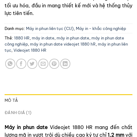
tối ưu hóa, đầu in mang thiết kế mới và hệ thống thủy
lực tiên tiến.
Danh mục:
Máy in phun liên tục (CIJ)
,
Máy in - khắc công nghiệp
Thẻ:
1880 HR
,
máy in date
,
máy in phun date
,
máy in phun date
công nghiệp
,
máy in phun date videojet 1880 hR
,
máy in phun liên
tục
,
Videojet 1880 HR
MÔ TẢ
ĐÁNH GIÁ (1)
Máy in phun date
Videojet 1880 HR mang đến chất
lượng mã in vượt trội dù chiều cao ký tự chỉ
1,2 mm
với