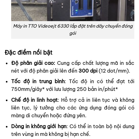
Máy in TTO Videoejt 6330 lắp đặt trên dây chuyền đóng
gói
Đặc điểm nổi bật
Độ phân giải cao:
Cung cấp chất lượng mã in sắc
nét với độ phân giải lên đến
300 dpi
(12 dot/mm).
Tốc độ in trung bình
: Tốc độ in có thể đạt tới
750mm/giây* với lưu lượng 250 bản in/phút*
Chế độ in linh hoạt
: Hỗ trợ cả in liên tục và không
liên tục, lý tưởng cho các ứng dụng đóng gói có
màng di chuyển hoặc đứng yên.
Dòng in không giới hạn
: Có thể in toàn bộ nội dung
trên vùng in mà không bị hạn chế.