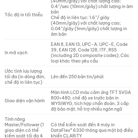
(40mm/giây) với chất lượng cao;
0.4”/sec (10mm/giây) chất lượng in âm
bản
Tốc độ in tối thiểu
Chế độ in liên tục: 1.6”/ giây
(40mm/giây) với chất lượng cao;
0.04”/giây (1mm/giây) chất lượng in
âm bản
EAN 8, EAN 13, UPC-A, UPC-E, Code
39, EAN 128, Code 128, ITF, RSS
In mã vạch
(including 2D composite codes); Các
loại khác theo yêu cầu
Ước tính lưu lượng
tối đa (in dòng đơn,
Lên đến 250 bản tin/phút
chế độ in liên tục)
Màn hình LCD màu cảm ứng TFT SVGA
800×480, chế độ xe trước bản in
Giao diện vận hành
WYSIWYG, tích hợp chẩn đoán, 3 cấp
độ bảo mật, hỗ trợ nhiều ngôn ngữ
Tính năng
Master/Follower (1
Có thể kiểm soát đến 4 máy in
giao diện có thể
DataFlex® 6330 thông qua một bộ điều
kiểm soát tối đa 4
khiển CLARiTY