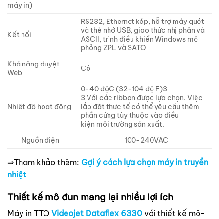
máy in)
RS232, Ethernet kép, hỗ trợ máy quét
và thẻ nhớ USB, giao thức nhị phân và
Kết nối
ASCII, trình điều khiển Windows mô
phỏng ZPL và SATO
Khả năng duyệt
Có
Web
0-40 độC (32-104 độ F)3
3 Với các ribbon được lựa chọn. Việc
Nhiệt độ hoạt động
lắp đặt thực tế có thể yêu cầu thêm
phần cứng tùy thuộc vào điều
kiện môi trường sản xuất.
Nguồn điện
100-240VAC
⇒Tham khảo thêm:
Gợi ý cách lựa chọn máy in truyền
nhiệt
Thiết kế mô đun mang lại nhiều lợi ích
Máy in TTO
Videojet Dataflex 6330
với thiết kế mô-