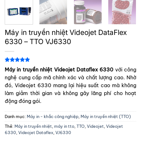
Máy in truyền nhiệt Videojet DataFlex
6330 – TTO VJ6330
5.00
1
trên 5
Máy in truyền nhiệt Videojet Dataflex 6330
với công
dựa trên
nghệ cung cấp mã chính xác và chất lượng cao. Nhờ
đánh giá
đó, Videojet 6330 mang lại hiệu suất cao mà không
làm giảm thời gian và không gây lãng phí cho hoạt
động đóng gói.
Danh mục:
Máy in - khắc công nghiệp
,
Máy in truyền nhiệt (TTO)
Thẻ:
Máy in truyền nhiệt
,
máy in tto
,
TTO
,
Videojet
,
Videojet
6330
,
Videojet Dataflex
,
VJ6330