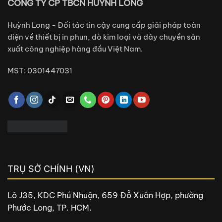
CÔNG TY CP TBCN HUỲNH LONG
Huỳnh Long - Đối tác tin cậy cung cấp giải pháp toàn
diện về thiết bị in phun, dò kim loại và dây chuyền sản
xuất công nghiệp hàng đầu Việt Nam.
MST: 0301447031
TRỤ SỞ CHÍNH (VN)
Lô J35, KDC Phú Nhuận, 659 Đỗ Xuân Hợp, phường
Phước Long, TP. HCM.