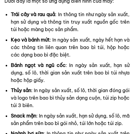
Dưới đây là một số ứng dụng điển hình của máy:
Trái cây và rau quả
: In thông tin như ngày sản xuất,
hạn sử dụng và thông tin truy xuất nguồn gốc trên
túi hoặc màng bọc sản phẩm.
Kẹo và bánh mứt
: In ngày sản xuất, ngày hết hạn và
các thông tin liên quan trên bao bì túi, hộp hoặc
các dạng bao bì đặc biệt.
Bánh ngọt và ngũ cốc
: In ngày sản xuất, hạn sử
dụng, số lô, thời gian sản xuất trên bao bì túi nhựa
hoặc hộp giấy.
Thủy sản
: In ngày sản xuất, số lô, thời gian đóng gói
và logo trên bao bì thủy sản dạng cuộn, túi zip hoặc
túi 3 biên.
Snack mặn
: In ngày sản xuất, hạn sử dụng, số lô, mã
sản phẩm trên bao bì gói nhỏ, túi lớn hoặc túi zip.
Ngành bơ sữa
: In thông tin như ngày sản xuất trên