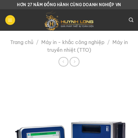
Chuyển
HƠN 27 NĂM ĐỒNG HÀNH CÙNG DOANH NGHIỆP VN
đến
nội
dung
Trang chủ
/
Máy in - khắc công nghiệp
/
Máy in
truyền nhiệt (TTO)