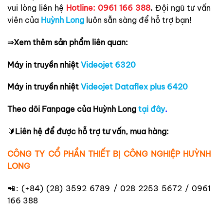
vui lòng liên hệ
Hotline: 0961 166 388
.
Đội ngũ tư vấn
viên của
Huỳnh Long
luôn sẵn sàng để hỗ trợ bạn!
⇒Xem thêm sản phẩm liên quan:
Máy in truyền nhiệt
Videojet 6320
Máy in truyền nhiệt
Videojet Dataflex plus 6420
Theo dõi Fanpage của Huỳnh Long
tại đây
.
🔰
Liên hệ để được hỗ trợ tư vấn, mua hàng:
CÔNG TY CỔ PHẦN THIẾT BỊ CÔNG NGHIỆP HUỲNH
LONG
📲: (+84) (28) 3592 6789 / 028 2253 5672 / 0961
166 388