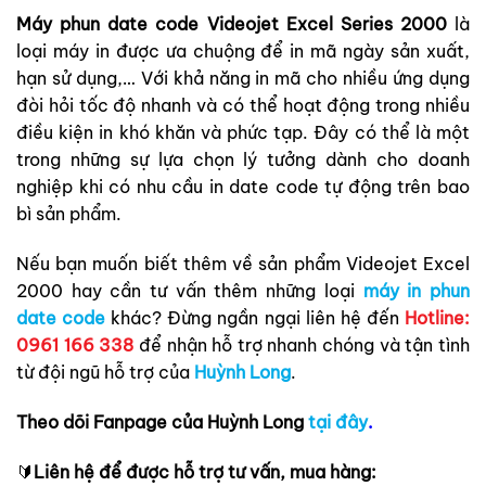
Máy phun date code Videojet Excel Series 2000
là
loại máy in được ưa chuộng để in mã ngày sản xuất,
hạn sử dụng,… Với khả năng in mã cho nhiều ứng dụng
đòi hỏi tốc độ nhanh và có thể hoạt động trong nhiều
điều kiện in khó khăn và phức tạp. Đây có thể là một
trong những sự lựa chọn lý tưởng dành cho doanh
nghiệp khi có nhu cầu in date code tự động trên bao
bì sản phẩm.
Nếu bạn muốn biết thêm về sản phẩm Videojet Excel
2000 hay cần tư vấn thêm những loại
máy in phun
date code
khác? Đừng ngần ngại liên hệ đến
Hotline:
0961 166 338
để nhận hỗ trợ nhanh chóng và tận tình
từ đội ngũ hỗ trợ của
Huỳnh Long
.
Theo dõi Fanpage của Huỳnh Long
tại đây
.
🔰
Liên hệ để được hỗ trợ tư vấn, mua hàng: