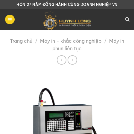
Chuyển
HƠN 27 NĂM ĐỒNG HÀNH CÙNG DOANH NGHIỆP VN
đến
nội
dung
Trang chủ
/
Máy in - khắc công nghiệp
/
Máy in
phun liên tục