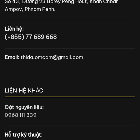
Số 43, Đường 23 Borey Peng Hout, Khan Chbar
Ampov, Phnom Penh.
Liên hệ:
(+855) 77 689 668
Email:
thida.omcam@gmail.com
LIỆN HỆ KHÁC
Đặt nguyên liệu:
0968 111 339
Hỗ trợ kỹ thuật: