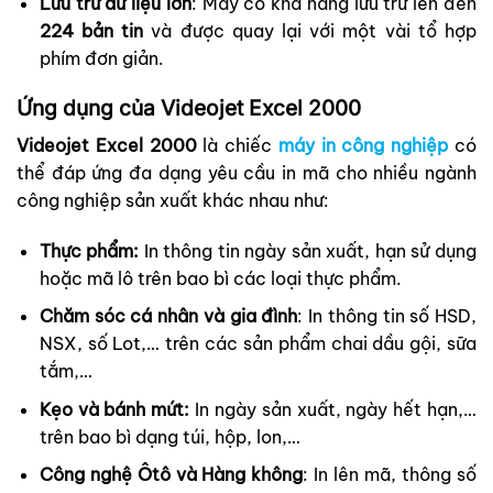
Lưu trữ dữ liệu lớn
: Máy có khả năng lưu trữ lên đến
224 bản tin
và được quay lại với một vài tổ hợp
phím đơn giản.
Ứng dụng của Videojet Excel 2000
Videojet Excel 2000
là chiếc
máy in công nghiệp
có
thể đáp ứng đa dạng yêu cầu in mã cho nhiều ngành
công nghiệp sản xuất khác nhau như:
Thực phẩm:
In thông tin ngày sản xuất, hạn sử dụng
hoặc mã lô trên bao bì các loại thực phẩm.
Chăm sóc cá nhân và gia đình
: In thông tin số HSD,
NSX, số Lot,… trên các sản phẩm chai dầu gội, sữa
tắm,…
Kẹo và bánh mứt:
In ngày sản xuất, ngày hết hạn,…
trên bao bì dạng túi, hộp, lon,…
Công nghệ Ôtô và Hàng không
: In lên mã, thông số