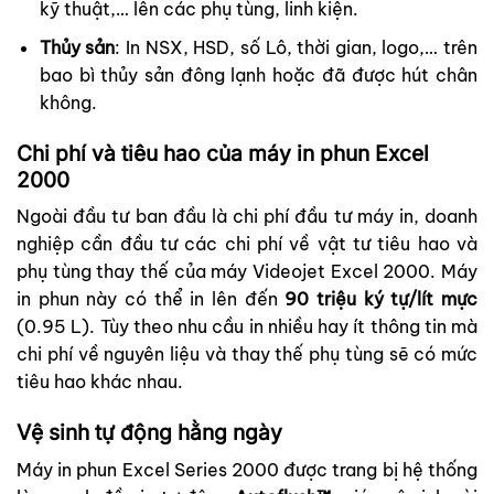
kỹ thuật,… lên các phụ tùng, linh kiện.
Thủy sản
: In NSX, HSD, số Lô, thời gian, logo,… trên
bao bì thủy sản đông lạnh hoặc đã được hút chân
không.
Chi phí và tiêu hao của máy in phun Excel
2000
Ngoài đầu tư ban đầu là chi phí đầu tư máy in, doanh
nghiệp cần đầu tư các chi phí về vật tư tiêu hao và
phụ tùng thay thế của máy Videojet Excel 2000. Máy
in phun này có thể in lên đến
90 triệu ký tự/lít mực
(0.95 L). Tùy theo nhu cầu in nhiều hay ít thông tin mà
chi phí về nguyên liệu và thay thế phụ tùng sẽ có mức
tiêu hao khác nhau.
Vệ sinh tự động hằng ngày
Máy in phun Excel Series 2000 được trang bị hệ thống