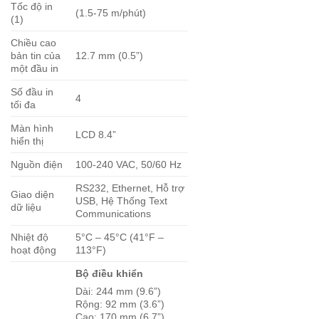
Tốc độ in
(1.5-75 m/phút)
(1)
Chiều cao
bản tin của
12.7 mm (0.5”)
một đầu in
Số đầu in
4
tối đa
Màn hình
LCD 8.4”
hiển thị
Nguồn điện
100-240 VAC, 50/60 Hz
RS232, Ethernet, Hỗ trợ
Giao diện
USB, Hệ Thống Text
dữ liệu
Communications
Nhiệt độ
5°C – 45°C (41°F –
hoạt động
113°F)
Bộ điều khiển
Dài: 244 mm (9.6”)
Rộng: 92 mm (3.6”)
Cao: 170 mm (6.7”)