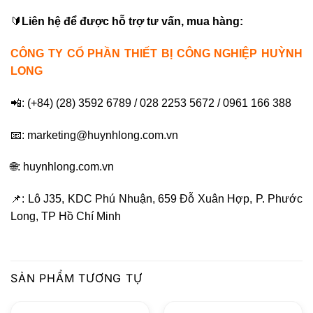
🔰
Liên hệ để được hỗ trợ tư vấn, mua hàng:
CÔNG TY CỔ PHẦN THIẾT BỊ CÔNG NGHIỆP HUỲNH
LONG
📲: (+84) (28) 3592 6789 / 028 2253 5672 / 0961 166 388
📧: marketing@huynhlong.com.vn
🌐: huynhlong.com.vn
📌: Lô J35, KDC Phú Nhuận, 659 Đỗ Xuân Hợp, P. Phước
Long, TP Hồ Chí Minh
SẢN PHẨM TƯƠNG TỰ