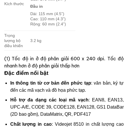
Kích thước
Đầu in
Dài: 115 mm (4.5”)
Cao: 110 mm (4.3”)
Rộng: 60 mm (2.4”)
Trọng
lượng bộ
3.2 kg
điều khiển
(1) Tốc độ in ở độ phân giải 600 x 240 dpi. Tốc độ
nhanh hơn ở độ phân giải thấp hơn
Đặc điểm nổi bật
In thông tin từ cơ bản đến phức tạp
: văn bản, ký tự
đến các mã vạch và đồ họa phức tạp.
Hỗ trợ đa dạng các loại mã vạch
: EAN8, EAN13,
UPC-A/E, CODE 39, CODE128, EAN128, GS1 DataBar
(2D bao gồm), DataMatrix, QR, PDF417
Chất lượng in cao
: Videojet 8510 in chất lượng cao