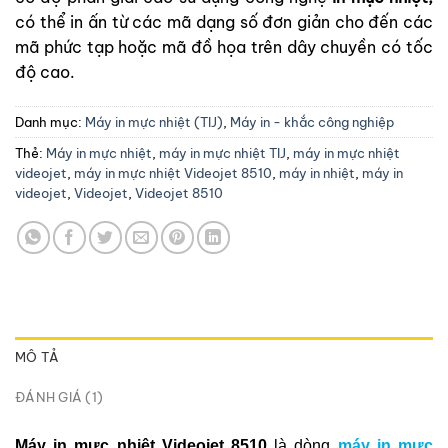
có thể in ấn từ các mã dạng số đơn giản cho đến các
mã phức tạp hoặc mã đồ họa trên dây chuyền có tốc
độ cao.
Danh mục:
Máy in mực nhiệt (TIJ)
,
Máy in - khắc công nghiệp
Thẻ:
Máy in mực nhiệt
,
máy in mực nhiệt TIJ
,
máy in mực nhiệt
videojet
,
máy in mực nhiệt Videojet 8510
,
máy in nhiệt
,
máy in
videojet
,
Videojet
,
Videojet 8510
MÔ TẢ
ĐÁNH GIÁ (1)
Máy in mực nhiệt Videojet 8510
là dòng
máy in mực