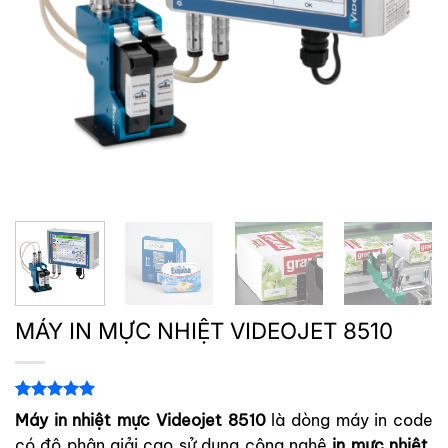
MÁY IN MỰC NHIỆT VIDEOJET 8510
5.00
1
trên 5
Máy in nhiệt mực
Videojet 8510
là dòng máy in code
dựa trên
có độ phân giải cao sử dụng công nghệ
in mực nhiệt,
đánh giá