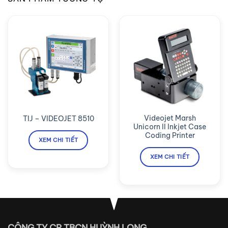
Videojet Marsh
TIJ – VIDEOJET 8510
Unicorn II Inkjet Case
Coding Printer
XEM CHI TIẾT
XEM CHI TIẾT
CÔNG TY CP TBCN HUỲNH LONG