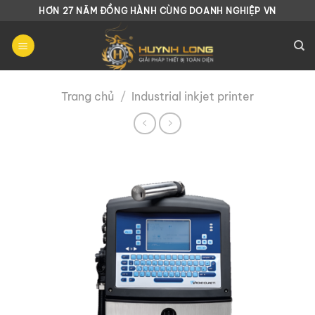
Chuyển
HƠN 27 NĂM ĐỒNG HÀNH CÙNG DOANH NGHIỆP VN
đến
nội
dung
Trang chủ
/
Industrial inkjet printer