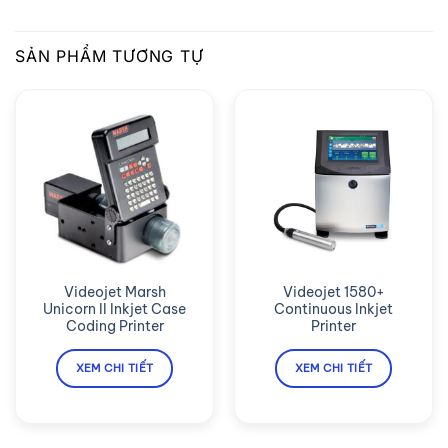
Videojet Marsh
Videojet 1580+
Unicorn II Inkjet Case
Continuous Inkjet
Coding Printer
Printer
XEM CHI TIẾT
XEM CHI TIẾT
CÔNG TY CP TBCN HUỲNH LONG