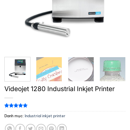
Videojet 1280 Industrial Inkjet Printer
5.00
1
trên 5
Danh mục:
Industrial inkjet printer
dựa trên
đánh giá