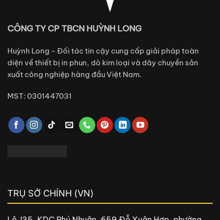
Huỳnh Long - Đối tác tin cậy cung cấp giải pháp toàn
diện về thiết bị in phun, dò kim loại và dây chuyền sản
xuất công nghiệp hàng đầu Việt Nam.
MST: 0301447031
TRỤ SỞ CHÍNH (VN)
Lô J35, KDC Phú Nhuận, 659 Đỗ Xuân Hợp, phường
Phước Long, TP. HCM.