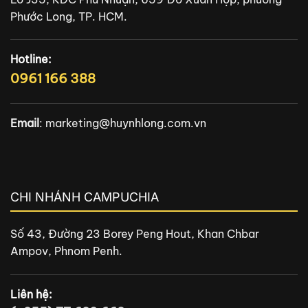
Hotline:
0961 166 388
Email
:
marketing@huynhlong.com.vn
CHI NHÁNH CAMPUCHIA
Số 43, Đường 23 Borey Peng Hout, Khan Chbar
Ampov, Phnom Penh.
Liên hệ:
(+855) 77 689 668
Email:
thida.omcam@gmail.com