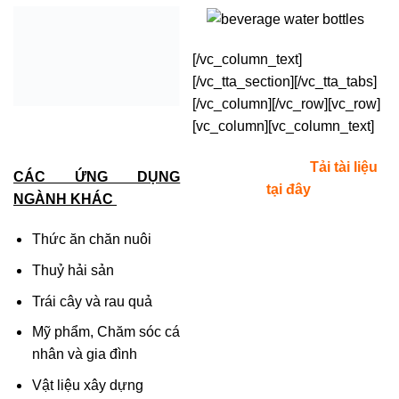
[/vc_column_text]
[/vc_tta_section][/vc_tta_tabs]
CÁC ỨNG DỤNG
[/vc_column][/vc_row][vc_row]
NGÀNH KHÁC
[vc_column][vc_column_text]
Thức ăn chăn nuôi
Tải tài liệu
tại đây
Thuỷ hải sản
Trái cây và rau quả
Mỹ phẩm, Chăm sóc cá
nhân và gia đình
Vật liệu xây dựng
Kẹo và bánh mứt
Snacks mặn