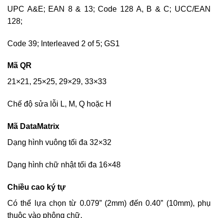
UPC A&E; EAN 8 & 13; Code 128 A, B & C; UCC/EAN
128;
Code 39; Interleaved 2 of 5; GS1
Mã QR
21×21, 25×25, 29×29, 33×33
Chế độ sửa lỗi L, M, Q hoặc H
Mã DataMatrix
Dạng hình vuông tối đa 32×32
Dạng hình chữ nhật tối đa 16×48
Chiều cao ký tự
Có thể lựa chọn từ 0.079” (2mm) đến 0.40” (10mm), phụ
thuộc vào phông chữ.