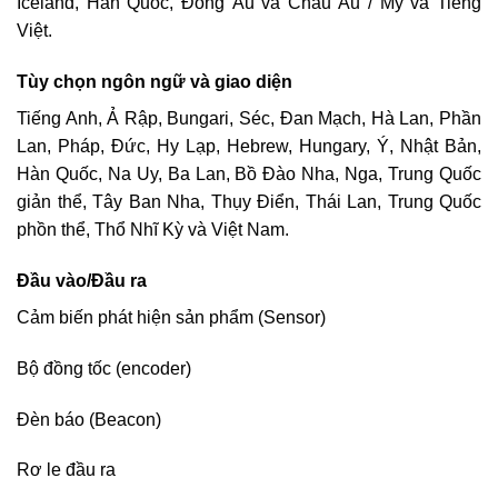
Iceland, Hàn Quốc, Đông Âu và Châu Âu / Mỹ va Tiếng
Việt.
Tùy chọn ngôn ngữ và giao diện
Tiếng Anh, Ả Rập, Bungari, Séc, Đan Mạch, Hà Lan, Phần
Lan, Pháp, Đức, Hy Lạp, Hebrew, Hungary, Ý, Nhật Bản,
Hàn Quốc, Na Uy, Ba Lan, Bồ Đào Nha, Nga, Trung Quốc
giản thể, Tây Ban Nha, Thụy Điển, Thái Lan, Trung Quốc
phồn thể, Thổ Nhĩ Kỳ và Việt Nam.
Đầu vào/Đầu ra
Cảm biến phát hiện sản phẩm (Sensor)
Bộ đồng tốc (encoder)
Đèn báo (Beacon)
Rơ le đầu ra