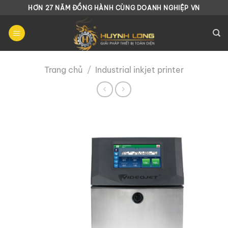
Chuyển
HƠN 27 NĂM ĐỒNG HÀNH CÙNG DOANH NGHIỆP VN
đến
nội
dung
Trang chủ
/
Industrial inkjet printer