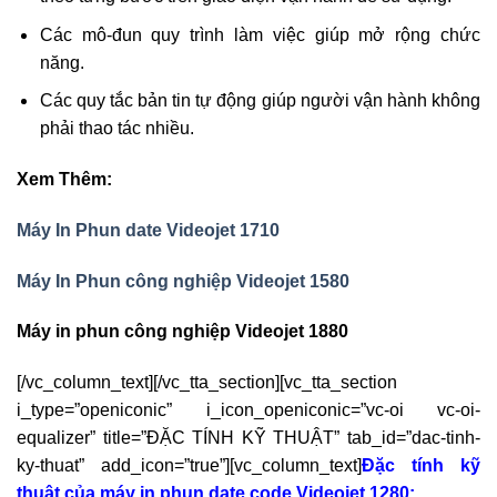
Các mô-đun quy trình làm việc giúp mở rộng chức
năng.
Các quy tắc bản tin tự động giúp người vận hành không
phải thao tác nhiều.
Xem Thêm:
Máy In Phun date Videojet 1710
Máy In Phun công nghiệp Videojet 1580
Máy in phun công nghiệp Videojet 1880
[/vc_column_text][/vc_tta_section][vc_tta_section
i_type=”openiconic” i_icon_openiconic=”vc-oi vc-oi-
equalizer” title=”ĐẶC TÍNH KỸ THUẬT” tab_id=”dac-tinh-
ky-thuat” add_icon=”true”][vc_column_text]
Đặc tính kỹ
thuật của máy in phun date code Videojet 1280: